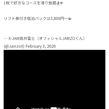
1枚で好きなコースを滑り放題🏂❄
リフト券付き宿泊パックは5,800円～💫
— X-JAM高井富士（オフィシャルJAMZOくん）
(@JamzoX)
February 3, 2020